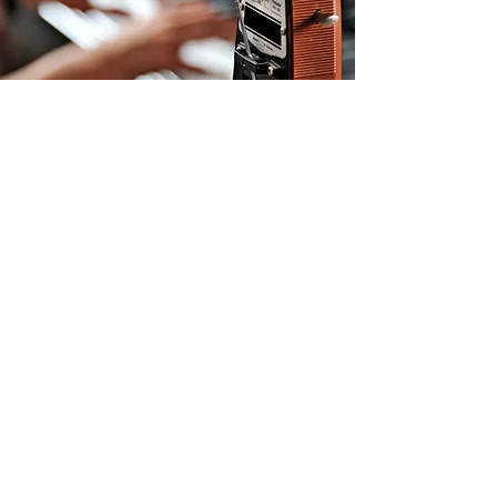
ÜCRETSİZ DENEME
DERSİ İSTİYORUM
Ad-Soyad
Email
Telefon
Gönder